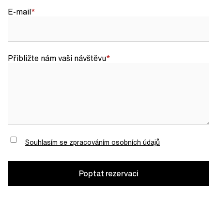
E-mail
Přibližte nám vaši návštěvu
Chci odebírat newsletter
Souhlasím se zpracováním osobních údajů
Poptat rezervaci