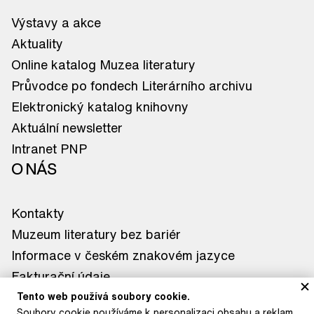
Výstavy a akce
Aktuality
Online katalog Muzea literatury
Průvodce po fondech Literárního archivu
Elektronický katalog knihovny
Aktuální newsletter
Intranet PNP
O NÁS
Kontakty
Muzeum literatury bez bariér
Informace v českém znakovém jazyce
Fakturační údaje
Tiskové zprávy
Tento web používá soubory cookie.
Soubory cookie používáme k personalizaci obsahu a reklam,