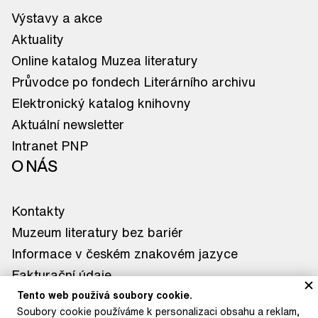
Výstavy a akce
Aktuality
Online katalog Muzea literatury
Průvodce po fondech Literárního archivu
Elektronický katalog knihovny
Aktuální newsletter
Intranet PNP
O NÁS
Kontakty
Muzeum literatury bez bariér
Informace v českém znakovém jazyce
Fakturační údaje
Tiskové zprávy
Tento web používá soubory cookie.
Soubory cookie používáme k personalizaci obsahu a reklam,
Kontakt pro média