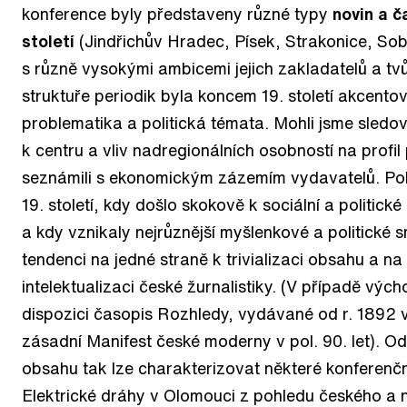
konference byly představeny různé typy
novin a č
století
(Jindřichův Hradec, Písek, Strakonice, Sob
s různě vysokými ambicemi jejich zakladatelů a t
struktuře periodik byla koncem 19. století akcento
problematika a politická témata. Mohli jsme sledov
k centru a vliv nadregionálních osobností na profil
seznámili s ekonomickým zázemím vydavatelů. Pok
19. století, kdy došlo skokově k sociální a politické
a kdy vznikaly nejrůznější myšlenkové a politické
tendenci na jedné straně k trivializaci obsahu a n
intelektualizaci české žurnalistiky. (V případě vý
dispozici časopis Rozhledy, vydávané od r. 1892 v
zásadní Manifest české moderny v pol. 90. let). O
obsahu tak lze charakterizovat některé konferenčn
Elektrické dráhy v Olomouci z pohledu českého a