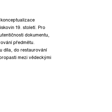
 konceptualizace
kovin 19. století. Pro
autentičnosti dokumentu,
urování předmětu.
díla, do restaurování
 propasti mezi vědeckými