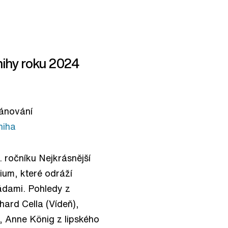
ihy roku 2024
lánování
niha
 ročníku Nejkrásnější
ium, které odráží
kádami. Pohledy z
hard Cella (Vídeň),
, Anne König z lipského