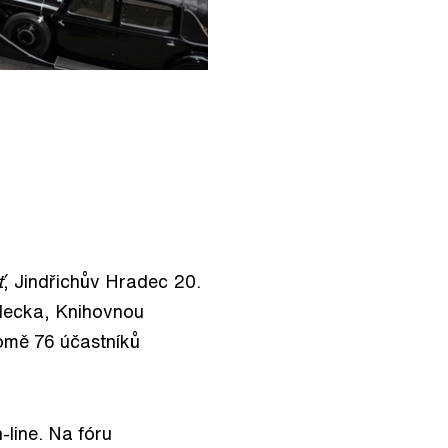
ť
, Jindřichův Hradec 20.
decka, Knihovnou
mě 76 účastníků
-line. Na fóru