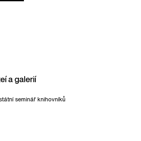
í a galerií
ostátní seminář knihovníků