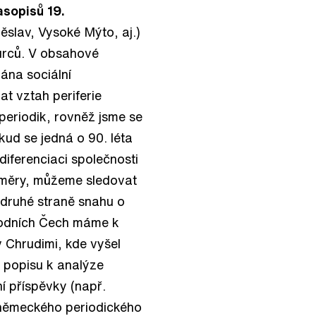
asopisů 19.
ěslav, Vysoké Mýto, aj.)
vůrců. V obsahové
vána sociální
at vztah periferie
 periodik, rovněž jsme se
ud se jedná o 90. léta
 diferenciaci společnosti
 směry, můžeme sledovat
a druhé straně snahu o
chodních Čech máme k
 Chrudimi, kde vyšel
d popisu k analýze
í příspěvky (např.
 německého periodického