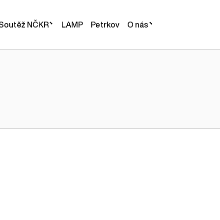
O nás
Soutěž NČKR
LAMP
Petrkov