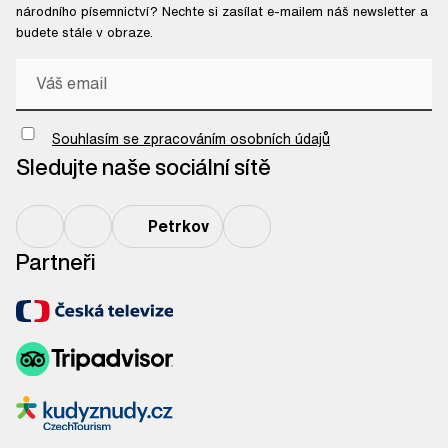
národního písemnictví? Nechte si zasílat e-mailem náš newsletter a
budete stále v obraze.
Chci odebírat newsletter
Souhlasím se zpracováním osobních údajů
Sledujte naše sociální sítě
Petrkov
Partneři