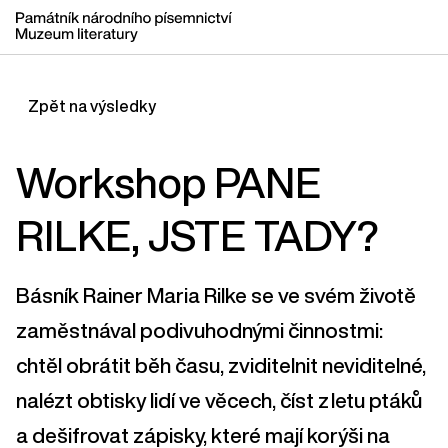
Zpět na výsledky
Workshop PANE
RILKE, JSTE TADY?
Básník Rainer Maria Rilke se ve svém životě
zaměstnával podivuhodnými činnostmi:
chtěl obrátit běh času, zviditelnit neviditelné,
nalézt obtisky lidí ve věcech, číst z letu ptáků
a dešifrovat zápisky, které mají korýši na