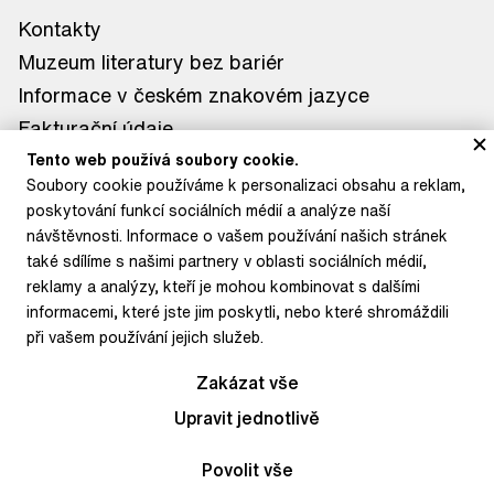
Kontakty
Muzeum literatury bez bariér
Informace v českém znakovém jazyce
Fakturační údaje
Tiskové zprávy
Tento web používá soubory cookie.
Soubory cookie používáme k personalizaci obsahu a reklam,
Kontakt pro média
poskytování funkcí sociálních médií a analýze naší
KDE NÁS NAJDETE
návštěvnosti. Informace o vašem používání našich stránek
také sdílíme s našimi partnery v oblasti sociálních médií,
Muzeum literatury
reklamy a analýzy, kteří je mohou kombinovat s dalšími
informacemi, které jste jim poskytli, nebo které shromáždili
Letohrádek Hvězda
při vašem používání jejich služeb.
Petrkov
Depozitář Litoměřice
Zakázat vše
Upravit jednotlivě
© 2026 / muzeumliteratury.cz
Povolit vše
Web vytvořil
BlueGhost