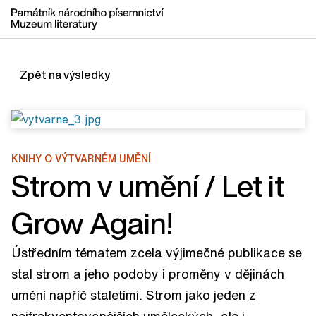
Zpět na výsledky
KNIHY O VÝTVARNÉM UMĚNÍ
Strom v umění / Let it
Grow Again!
Ústředním tématem zcela výjimečné publikace se
stal strom a jeho podoby i proměny v dějinách
umění napříč staletími. Strom jako jeden z
nejfrekventovanějších uměleckých, ale i