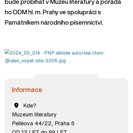
bude probíhat v Muzeu literatury a pořádá
ho DDM hl. m. Prahy ve spolupráci s
Památníkem národního písemnictví.
Informace
Kde?
Muzeum literatury
Pelléova 44/22, Praha 6
OD 12 LET do 99 LET