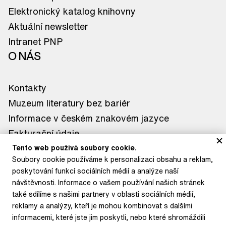
Elektronický katalog knihovny
Aktuální newsletter
Intranet PNP
O NÁS
Kontakty
Muzeum literatury bez bariér
Informace v českém znakovém jazyce
Fakturační údaje
Tiskové zprávy
Tento web používá soubory cookie.
Soubory cookie používáme k personalizaci obsahu a reklam,
Kontakt pro média
poskytování funkcí sociálních médií a analýze naší
KDE NÁS NAJDETE
návštěvnosti. Informace o vašem používání našich stránek
také sdílíme s našimi partnery v oblasti sociálních médií,
Muzeum literatury
reklamy a analýzy, kteří je mohou kombinovat s dalšími
informacemi, které jste jim poskytli, nebo které shromáždili
Letohrádek Hvězda