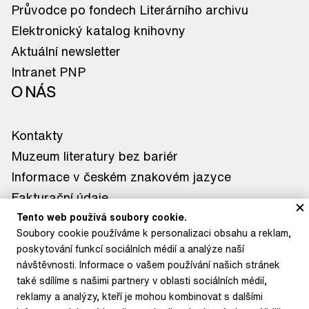
Průvodce po fondech Literárního archivu
Elektronický katalog knihovny
Aktuální newsletter
Intranet PNP
O NÁS
Kontakty
Muzeum literatury bez bariér
Informace v českém znakovém jazyce
Fakturační údaje
Tiskové zprávy
Tento web používá soubory cookie.
Soubory cookie používáme k personalizaci obsahu a reklam,
Kontakt pro média
poskytování funkcí sociálních médií a analýze naší
KDE NÁS NAJDETE
návštěvnosti. Informace o vašem používání našich stránek
také sdílíme s našimi partnery v oblasti sociálních médií,
Muzeum literatury
reklamy a analýzy, kteří je mohou kombinovat s dalšími