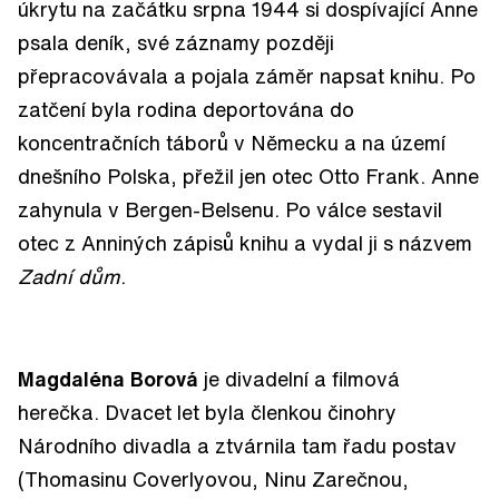
úkrytu na začátku srpna 1944 si dospívající Anne
psala deník, své záznamy později
přepracovávala a pojala záměr napsat knihu. Po
zatčení byla rodina deportována do
koncentračních táborů v Německu a na území
dnešního Polska, přežil jen otec Otto Frank. Anne
zahynula v Bergen-Belsenu. Po válce sestavil
otec z Anniných zápisů knihu a vydal ji s názvem
Zadní dům
.
Magdaléna Borová
je divadelní a filmová
herečka. Dvacet let byla členkou činohry
Národního divadla a ztvárnila tam řadu postav
(Thomasinu Coverlyovou, Ninu Zarečnou,