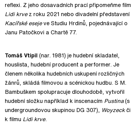
reflexi. Z jeho dosavadních prací připomeňme film
Lidi krve
z roku 2021 nebo divadelní představení
Kacířské eseje
ve Studiu Hrdinů, pojednávající o
Janu Patočkovi a Chartě 77.
Tomáš Vtípil
(nar. 1981) je hudební skladatel,
houslista, hudební producent a performer. Je
členem několika hudebních uskupení rozličných
žánrů, skládá filmovou a scénickou hudbu. S M.
Bambuškem spolupracuje dlouhodobě, vytvořil
hudební složku například k inscenacím
Pustina
(s
undergroundovou skupinou DG 307),
Woyzeck
či
k filmu
Lidi krve
.