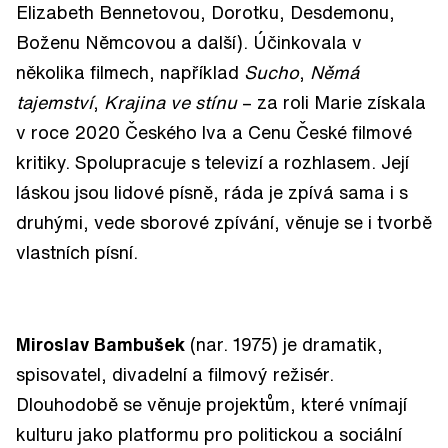
Elizabeth Bennetovou, Dorotku, Desdemonu,
Boženu Němcovou a další). Účinkovala v
několika filmech, například
Sucho
,
Němá
tajemství
,
Krajina ve stínu
– za roli Marie získala
v roce 2020 Českého lva a Cenu České filmové
kritiky. Spolupracuje s televizí a rozhlasem. Její
láskou jsou lidové písně, ráda je zpívá sama i s
druhými, vede sborové zpívání, věnuje se i tvorbě
vlastních písní.
Miroslav Bambušek
(nar. 1975) je dramatik,
spisovatel, divadelní a filmový režisér.
Dlouhodobě se věnuje projektům, které vnímají
kulturu jako platformu pro politickou a sociální