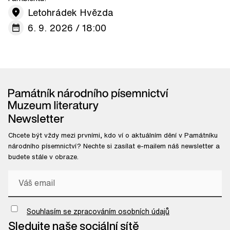
Letohrádek Hvězda
6. 9. 2026 / 18:00
Newsletter
Chcete být vždy mezi prvními, kdo ví o aktuálním dění v Památníku
národního písemnictví? Nechte si zasílat e-mailem náš newsletter a
budete stále v obraze.
Chci odebírat newsletter
Souhlasím se zpracováním osobních údajů
Sledujte naše sociální sítě