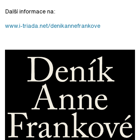
Další informace na:
www.i-triada.net/denikannefrankove