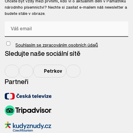
Chcete být vždy mezi prvními, kdo ví o aktuálním dění v Památníku
národního písemnictví? Nechte si zasílat e-mailem náš newsletter a
budete stále v obraze.
Chci odebírat newsletter
Souhlasím se zpracováním osobních údajů
Sledujte naše sociální sítě
Petrkov
Partneři