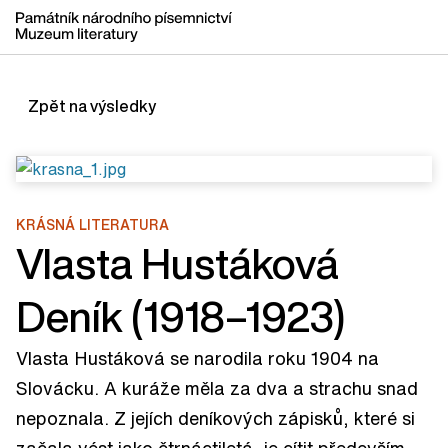
Zpět na výsledky
KRÁSNÁ LITERATURA
Vlasta Hustáková
Deník (1918–1923)
Vlasta Hustáková se narodila roku 1904 na
Slovácku. A kuráže měla za dva a strachu snad
nepoznala. Z jejích deníkových zápisků, které si
začala vést jako čtrnáctiletá, je cítit především